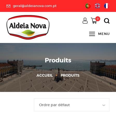
geral@aldeianova.com.pt
0
MENU
Produits
ACCUEIL
PRODUITS