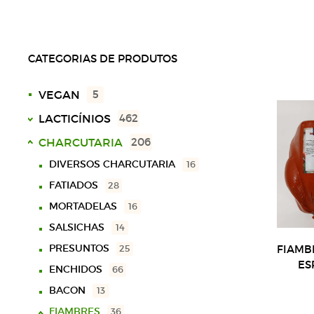
CATEGORIAS DE PRODUTOS
VEGAN
5
LACTICÍNIOS
462
LEITES
50
CHARCUTARIA
206
NATAS
30
UHT
18
DIVERSOS CHARCUTARIA
16
IOGURTES
ESPECIAIS
59
10
FATIADOS
28
SEM LACTOSE
9
MANTEIGAS
29
SÓLIDOS
43
MORTADELAS
16
ACHOCOLATADOS
10
QUEIJOS
LÍQUIDOS
299
16
SALSICHAS
14
DIVERSOS
4
BOLA
23
PRESUNTOS
25
FIAMB
ES
PRATO
123
ENCHIDOS
66
73
BARRA
VACA
21
BACON
13
15
OVELHA
FATIADOS
34
FIAMBRES
36