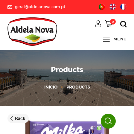
geral@aldeianova.com.pt
0
MENU
Products
INÍCIO
PRODUCTS
Back