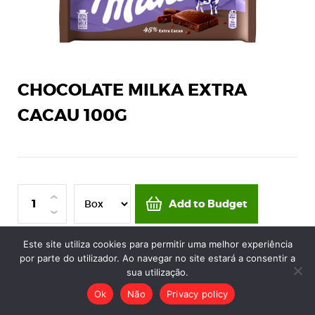
CHOCOLATE MILKA EXTRA
CACAU 100G
Add to Budget
Este site utiliza cookies para permitir uma melhor experiência
Minimum quantity of one box by reference.
por parte do utilizador. Ao navegar no site estará a consentir a
sua utilização.
Ok
Não
Privacy policy
Article code:
7567