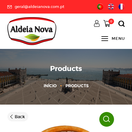
geral@aldeianova.com.pt
0
MENU
Products
INÍCIO
PRODUCTS
Back