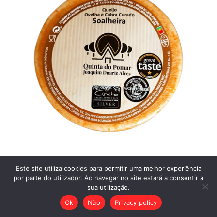
QUEIJO DE OVELHA E CABRA
Este site utiliza cookies para permitir uma melhor experiência
por parte do utilizador. Ao navegar no site estará a consentir a
CURADO SOALHEIRA
sua utilização.
Ok
Não
Privacy policy