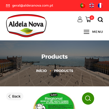
geral@aldeianova.com.pt
0
MENU
Products
INÍCIO
PRODUCTS
Back