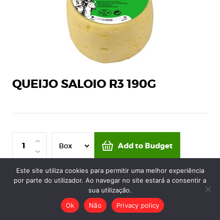
QUEIJO SALOIO R3 190G
Add to Budget
Este site utiliza cookies para permitir uma melhor experiência
Minimum quantity of one box by reference.
por parte do utilizador. Ao navegar no site estará a consentir a
sua utilização.
Ok
Não
Privacy policy